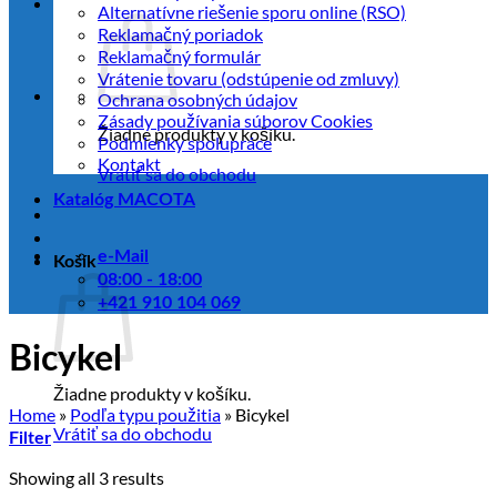
Alternatívne riešenie sporu online (RSO)
Reklamačný poriadok
Reklamačný formulár
Vrátenie tovaru (odstúpenie od zmluvy)
Ochrana osobných údajov
Zásady používania súborov Cookies
Žiadne produkty v košíku.
Podmienky spolupráce
Kontakt
Vrátiť sa do obchodu
Katalóg MACOTA
e-Mail
Košík
08:00 - 18:00
+421 910 104 069
Bicykel
Žiadne produkty v košíku.
Home
»
Podľa typu použitia
»
Bicykel
Vrátiť sa do obchodu
Filter
Sorted
Showing all 3 results