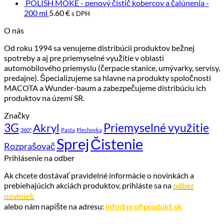
POLISH MOKE - penový čistič kobercov a čalúnenia -
200 ml
5.60
€
s DPH
O nás
Od roku 1994 sa venujeme distribúcii produktov bežnej
spotreby a aj pre priemyselné využitie v oblasti
automobilového priemyslu (čerpacie stanice, umývarky, servisy,
predajne). Špecializujeme sa hlavne na produkty spoločností
MACOTA a Wunder-baum a zabezpečujeme distribúciu ich
produktov na území SR.
Značky
3G
Priemyselné využitie
Akryl
360°
Pasta
Plechovka
Sprej
Čistenie
Rozprašovač
Prihlásenie na odber
Ak chcete dostávať pravidelné informácie o novinkách a
prebiehajúcich akciách produktov, prihláste sa na
odber
noviniek
alebo nám napíšte na adresu:
info@profiprodukt.sk