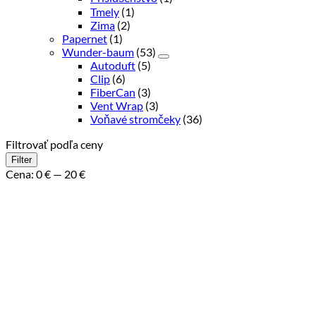
Tmely
(1)
Zima
(2)
Papernet
(1)
Wunder-baum
(53)
Autoduft
(5)
Clip
(6)
FiberCan
(3)
Vent Wrap
(3)
Voňavé stromčeky
(36)
Filtrovať podľa ceny
Minimálna
Maximálna
Filter
cena
cena
Cena:
0 €
—
20 €