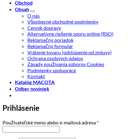
Obchod
Obsah
O nás
Všeobecné obchodné podmienky
Cenník dopravy
Alternatívne riešenie sporu online (RSO)
Reklamačný poriadok
Reklamačný formulár
Vrátenie tovaru (odstúpenie od zmluvy)
Ochrana osobných údajov
Zásady používania súborov Cookies
Podmienky spolupráce
Kontakt
Katalóg MACOTA
Odber noviniek
Prihlásenie
Povinné
Používateľské meno alebo e-mailová adresa
*