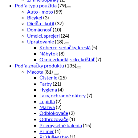
Podľa typu použitia
(79)
Auto - moto
(59)
Bicykel
(3)
Dielňa - kutil
(37)
Domácnosť
(10)
Umelci, sprejeri
(24)
Upratovanie
(18)
Koberce, sedačky, kreslá
(5)
Nábytok
(8)
Okná, zrkadlá, sklo, krištáľ
(7)
Podľa značky produktu
(135)
Macota
(81)
Čistenie
(25)
Farby
(21)
Hygiena
(4)
Laky, ochranné nátery
(7)
Lepidlá
(2)
Mazivá
(2)
Odblokovače
(2)
Odhrdzovače
(1)
Priemyselné balenia
(15)
Primer
(1)
Príslušenstvo
(1)