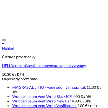
+
Náhľad
Čistiace prostriedky
NELUX rozprašovač – obnovovač na plasty a gumy
10.30
€
s DPH
Naposledy prezerané
MAGRAS AL LITIO - vode odolný mazací tuk
11.80
€
s
DPH
Wunder-baum Vent Wrap Black iCE
4.00
€
s DPH
Wunder-baum Vent Wrap New Car
4.00
€
s DPH
Wunder-baum Vent Wrap Vanillaroma
4.00
€
s DPH