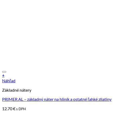
+
Náhľad
Základné nátery
PRIMER AL – základný náter na hliník a ostatné ľahké zliatiny
12.70
€
s DPH