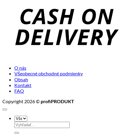
D
O nás
Všeobecné obchodné podmienky
Obsah
Kontakt
FAQ
Copyright 2026 ©
profiPRODUKT
Hľadať: