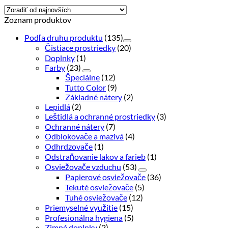
by
latest
Zoznam produktov
Podľa druhu produktu
(135)
Čistiace prostriedky
(20)
Doplnky
(1)
Farby
(23)
Špeciálne
(12)
Tutto Color
(9)
Základné nátery
(2)
Lepidlá
(2)
Leštidlá a ochranné prostriedky
(3)
Ochranné nátery
(7)
Odblokovače a mazivá
(4)
Odhrdzovače
(1)
Odstraňovanie lakov a farieb
(1)
Osviežovače vzduchu
(53)
Papierové osviežovače
(36)
Tekuté osviežovače
(5)
Tuhé osviežovače
(12)
Priemyselné využitie
(15)
Profesionálna hygiena
(5)
Zimné doplnky
(2)