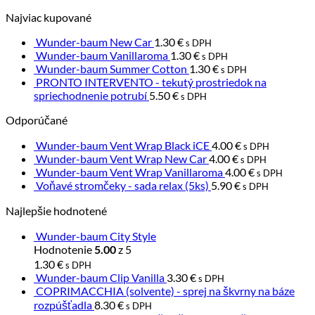
Najviac kupované
Wunder-baum New Car
1.30
€
s DPH
Wunder-baum Vanillaroma
1.30
€
s DPH
Wunder-baum Summer Cotton
1.30
€
s DPH
PRONTO INTERVENTO - tekutý prostriedok na
spriechodnenie potrubí
5.50
€
s DPH
Odporúčané
Wunder-baum Vent Wrap Black iCE
4.00
€
s DPH
Wunder-baum Vent Wrap New Car
4.00
€
s DPH
Wunder-baum Vent Wrap Vanillaroma
4.00
€
s DPH
Voňavé stromčeky - sada relax (5ks)
5.90
€
s DPH
Najlepšie hodnotené
Wunder-baum City Style
Hodnotenie
z 5
5.00
1.30
€
s DPH
Wunder-baum Clip Vanilla
3.30
€
s DPH
COPRIMACCHIA (solvente) - sprej na škvrny na báze
rozpúšťadla
8.30
€
s DPH