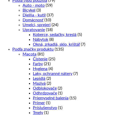
Podľa typu použitia
(79)
Auto - moto
(59)
Bicykel
(3)
Dielňa - kutil
(37)
Domácnosť
(10)
Umelci, sprejeri
(24)
Upratovanie
(18)
Koberce, sedačky, kreslá
(5)
Nábytok
(8)
Okná, zrkadlá, sklo, krištáľ
(7)
Podľa značky produktu
(135)
Macota
(81)
Čistenie
(25)
Farby
(21)
Hygiena
(4)
Laky, ochranné nátery
(7)
Lepidlá
(2)
Mazivá
(2)
Odblokovače
(2)
Odhrdzovače
(1)
Priemyselné balenia
(15)
Primer
(1)
Príslušenstvo
(1)
Tmely
(1)