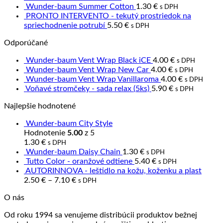
Wunder-baum Summer Cotton
1.30
€
s DPH
PRONTO INTERVENTO - tekutý prostriedok na
spriechodnenie potrubí
5.50
€
s DPH
Odporúčané
Wunder-baum Vent Wrap Black iCE
4.00
€
s DPH
Wunder-baum Vent Wrap New Car
4.00
€
s DPH
Wunder-baum Vent Wrap Vanillaroma
4.00
€
s DPH
Voňavé stromčeky - sada relax (5ks)
5.90
€
s DPH
Najlepšie hodnotené
Wunder-baum City Style
Hodnotenie
5.00
z 5
1.30
€
s DPH
Wunder-baum Daisy Chain
1.30
€
s DPH
Tutto Color - oranžové odtiene
5.40
€
s DPH
AUTORINNOVA - leštidlo na kožu, koženku a plast
2.50
€
–
7.10
€
s DPH
O nás
Od roku 1994 sa venujeme distribúcii produktov bežnej