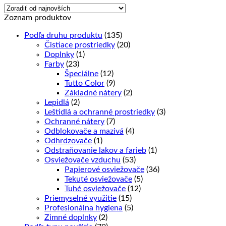
latest
Zoznam produktov
Podľa druhu produktu
(135)
Čistiace prostriedky
(20)
Doplnky
(1)
Farby
(23)
Špeciálne
(12)
Tutto Color
(9)
Základné nátery
(2)
Lepidlá
(2)
Leštidlá a ochranné prostriedky
(3)
Ochranné nátery
(7)
Odblokovače a mazivá
(4)
Odhrdzovače
(1)
Odstraňovanie lakov a farieb
(1)
Osviežovače vzduchu
(53)
Papierové osviežovače
(36)
Tekuté osviežovače
(5)
Tuhé osviežovače
(12)
Priemyselné využitie
(15)
Profesionálna hygiena
(5)
Zimné doplnky
(2)