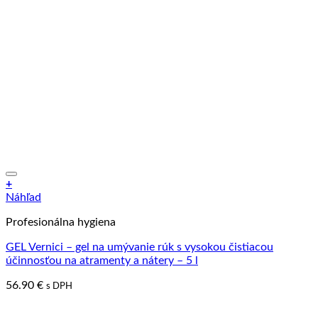
+
Náhľad
Profesionálna hygiena
GEL Vernici – gel na umývanie rúk s vysokou čistiacou
účinnosťou na atramenty a nátery – 5 l
56.90
€
s DPH