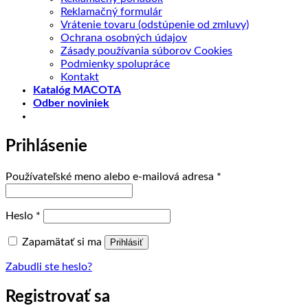
Reklamačný formulár
Vrátenie tovaru (odstúpenie od zmluvy)
Ochrana osobných údajov
Zásady používania súborov Cookies
Podmienky spolupráce
Kontakt
Katalóg MACOTA
Odber noviniek
Prihlásenie
Povinné
Používateľské meno alebo e-mailová adresa
*
Povinné
Heslo
*
Zapamätať si ma
Prihlásiť
Zabudli ste heslo?
Registrovať sa