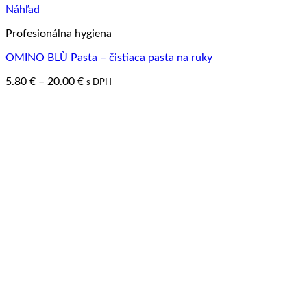
This
Náhľad
product
Profesionálna hygiena
has
multiple
OMINO BLÙ Pasta – čistiaca pasta na ruky
variants.
The
5.80
€
–
20.00
€
s DPH
options
may
be
chosen
on
the
product
page