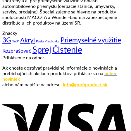
spotreby a aj pre priemyselné využitie v oblasti
automobilového priemyslu (čerpacie stanice, umývarky,
servisy, predajne). Špecializujeme sa hlavne na produkty
spoločností MACOTA a Wunder-baum a zabezpečujeme
distribúciu ich produktov na území SR.
Značky
3G
Priemyselné využitie
Akryl
360°
Pasta
Plechovka
Sprej
Čistenie
Rozprašovač
Prihlásenie na odber
Ak chcete dostávať pravidelné informácie o novinkách a
prebiehajúcich akciách produktov, prihláste sa na
odber
noviniek
alebo nám napíšte na adresu:
info@profiprodukt.sk
V