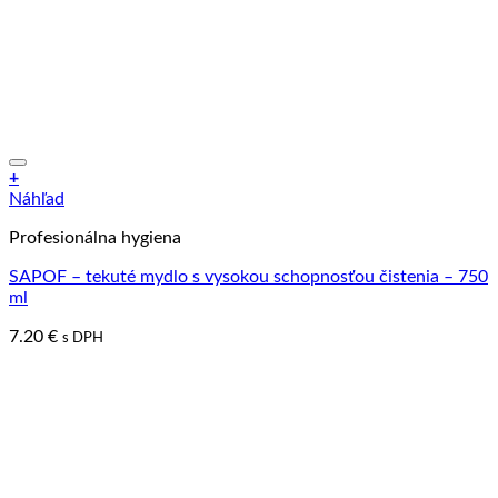
+
Náhľad
Profesionálna hygiena
SAPOF – tekuté mydlo s vysokou schopnosťou čistenia – 750
ml
7.20
€
s DPH