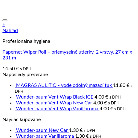
+
Náhľad
Profesionálna hygiena
Papernet Wiper Roll – priemyselné utierky, 2 vrstvy, 27 cm x
231 m
14.50
€
s DPH
Naposledy prezerané
MAGRAS AL LITIO - vode odolný mazací tuk
11.80
€
s
DPH
Wunder-baum Vent Wrap Black iCE
4.00
€
s DPH
Wunder-baum Vent Wrap New Car
4.00
€
s DPH
Wunder-baum Vent Wrap Vanillaroma
4.00
€
s DPH
Najviac kupované
Wunder-baum New Car
1.30
€
s DPH
Wunder-baum Vanillaroma
1.30
€
s DPH