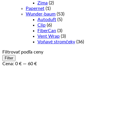
Zima
(2)
Papernet
(1)
Wunder-baum
(53)
Autoduft
(5)
Clip
(6)
FiberCan
(3)
Vent Wrap
(3)
Voňavé stromčeky
(36)
Filtrovať podľa ceny
Minimálna
Maximálna
Filter
cena
cena
Cena:
0 €
—
60 €