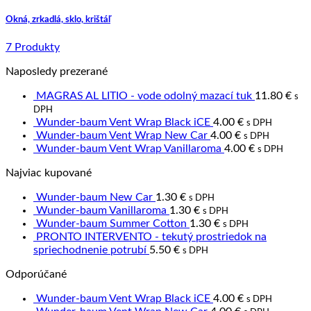
Okná, zrkadlá, sklo, krištáľ
7 Produkty
Naposledy prezerané
MAGRAS AL LITIO - vode odolný mazací tuk
11.80
€
s
DPH
Wunder-baum Vent Wrap Black iCE
4.00
€
s DPH
Wunder-baum Vent Wrap New Car
4.00
€
s DPH
Wunder-baum Vent Wrap Vanillaroma
4.00
€
s DPH
Najviac kupované
Wunder-baum New Car
1.30
€
s DPH
Wunder-baum Vanillaroma
1.30
€
s DPH
Wunder-baum Summer Cotton
1.30
€
s DPH
PRONTO INTERVENTO - tekutý prostriedok na
spriechodnenie potrubí
5.50
€
s DPH
Odporúčané
Wunder-baum Vent Wrap Black iCE
4.00
€
s DPH