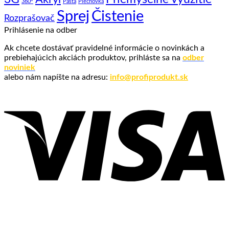
360°
Pasta
Plechovka
Sprej
Čistenie
Rozprašovač
Prihlásenie na odber
Ak chcete dostávať pravidelné informácie o novinkách a
prebiehajúcich akciách produktov, prihláste sa na
odber
noviniek
alebo nám napíšte na adresu:
info@profiprodukt.sk
V
P