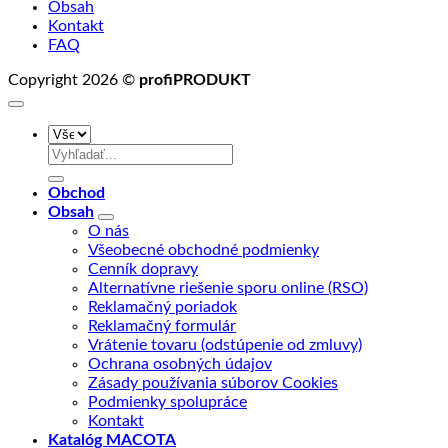
Obsah
Kontakt
FAQ
Copyright 2026 ©
profiPRODUKT
Hľadať:
Obchod
Obsah
O nás
Všeobecné obchodné podmienky
Cenník dopravy
Alternatívne riešenie sporu online (RSO)
Reklamačný poriadok
Reklamačný formulár
Vrátenie tovaru (odstúpenie od zmluvy)
Ochrana osobných údajov
Zásady používania súborov Cookies
Podmienky spolupráce
Kontakt
Katalóg MACOTA