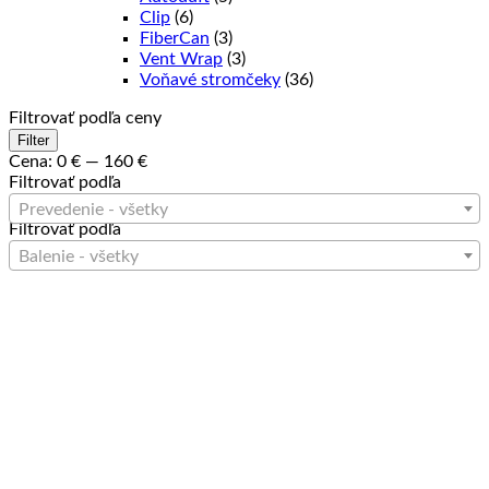
Clip
(6)
FiberCan
(3)
Vent Wrap
(3)
Voňavé stromčeky
(36)
Filtrovať podľa ceny
Minimálna
Maximálna
Filter
cena
cena
Cena:
0 €
—
160 €
Filtrovať podľa
Prevedenie - všetky
Filtrovať podľa
Balenie - všetky