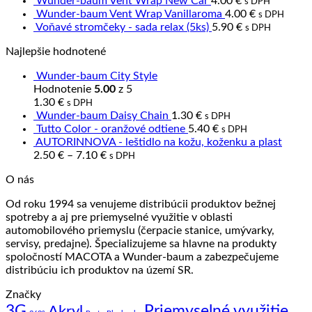
Wunder-baum Vent Wrap New Car
4.00
€
s DPH
Wunder-baum Vent Wrap Vanillaroma
4.00
€
s DPH
Voňavé stromčeky - sada relax (5ks)
5.90
€
s DPH
Najlepšie hodnotené
Wunder-baum City Style
Hodnotenie
5.00
z 5
1.30
€
s DPH
Wunder-baum Daisy Chain
1.30
€
s DPH
Tutto Color - oranžové odtiene
5.40
€
s DPH
AUTORINNOVA - leštidlo na kožu, koženku a plast
2.50
€
–
7.10
€
s DPH
O nás
Od roku 1994 sa venujeme distribúcii produktov bežnej
spotreby a aj pre priemyselné využitie v oblasti
automobilového priemyslu (čerpacie stanice, umývarky,
servisy, predajne). Špecializujeme sa hlavne na produkty
spoločností MACOTA a Wunder-baum a zabezpečujeme
distribúciu ich produktov na území SR.
Značky
3G
Priemyselné využitie
Akryl