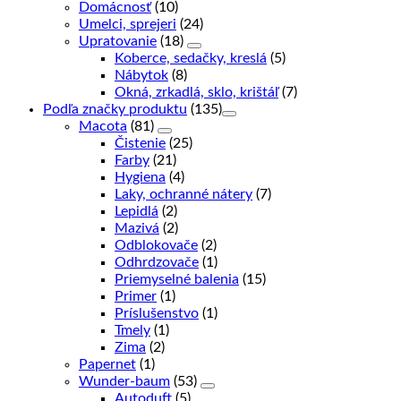
Domácnosť
(10)
Umelci, sprejeri
(24)
Upratovanie
(18)
Koberce, sedačky, kreslá
(5)
Nábytok
(8)
Okná, zrkadlá, sklo, krištáľ
(7)
Podľa značky produktu
(135)
Macota
(81)
Čistenie
(25)
Farby
(21)
Hygiena
(4)
Laky, ochranné nátery
(7)
Lepidlá
(2)
Mazivá
(2)
Odblokovače
(2)
Odhrdzovače
(1)
Priemyselné balenia
(15)
Primer
(1)
Príslušenstvo
(1)
Tmely
(1)
Zima
(2)
Papernet
(1)
Wunder-baum
(53)
Autoduft
(5)