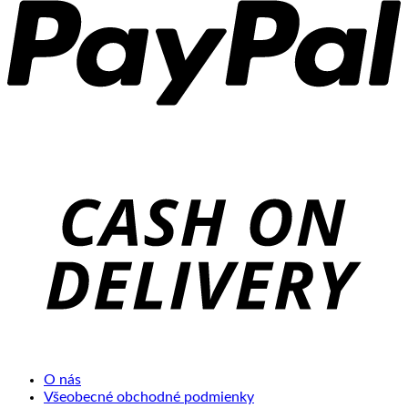
C
D
O nás
Všeobecné obchodné podmienky