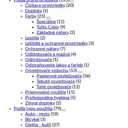
Podľa druhu produktu
(135)
Čistiace prostriedky
(20)
Doplnky
(1)
Farby
(23)
Špeciálne
(12)
Tutto Color
(9)
Základné nátery
(2)
Lepidlá
(2)
Leštidlá a ochranné prostriedky
(3)
Ochranné nátery
(7)
Odblokovače a mazivá
(4)
Odhrdzovače
(1)
Odstraňovanie lakov a farieb
(1)
Osviežovače vzduchu
(53)
Papierové osviežovače
(36)
Tekuté osviežovače
(5)
Tuhé osviežovače
(12)
Priemyselné využitie
(15)
Profesionálna hygiena
(5)
Zimné doplnky
(2)
Podľa typu použitia
(79)
Auto - moto
(59)
Bicykel
(3)
Dielňa - kutil
(37)