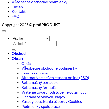
Všeobecné obchodné podmienky
Obsah
Kontakt
FAQ
Copyright 2026 ©
profiPRODUKT
Hľadať:
Obchod
Obsah
O nás
Všeobecné obchodné podmienky
Cenník dopravy
Alternatívne riešenie sporu online (RSO)
Reklamačný poriadok
Reklamačný formulár
Vrátenie tovaru (odstúpenie od zmluvy)
Ochrana osobných údajov
Zásady používania súborov Cookies
Podmienky spolupráce