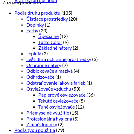
Vrátiť sa do obchodu
Zoznam produktov
Podľa druhu produktu
(135)
Čistiace prostriedky
(20)
Doplnky
(1)
Farby
(23)
Špeciálne
(12)
Tutto Color
(9)
Základné nátery
(2)
Lepidlá
(2)
Leštidlá a ochranné prostriedky
(3)
Ochranné nátery
(7)
Odblokovače a mazivá
(4)
Odhrdzovače
(1)
Odstraňovanie lakov a farieb
(1)
Osviežovače vzduchu
(53)
Papierové osviežovače
(36)
Tekuté osviežovače
(5)
Tuhé osviežovače
(12)
Priemyselné využitie
(15)
Profesionálna hygiena
(5)
Zimné doplnky
(2)
Podľa typu použitia
(79)