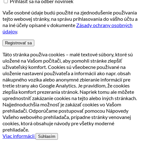
Prihlásiť sa na odber noviniek
Vaše osobné údaje budú použité na zjednodušenie používania
tejto webovej stránky, na správu prihlasovania do vášho účtu a
na iné účely opísané v dokumente
Zásady ochrany osobných
údajov
.
Registrovať sa
Táto stránka používa cookies – malé textové súbory, ktoré sú
uložené na Vašom počítači, aby pomohli stránke zlepšiť
užívateľský komfort. Cookies sú všeobecne používané na
uloženie nastavení používateľa a informácií ako napr. obsah
nákupného vozíka alebo anonymné zbieranie informácií pre
tretie strany ako Google Analytics. Je pravidlom, že cookies
zlepšia komfort prezerania stránok. Napriek tomu ale môžete
uprednostniť zakázanie cookies na tejto alebo iných stránkach.
Najjednoduchšia možnosť je zakázať cookies vo Vašom
prehliadači. Odporúčame postupovať pomocou Nápovedy
Vašeho webového prehliadača, prípadne stránky venovanej
cookies, ktorá obsahuje návody pre všetky moderné
prehliadače.
Viac informácii
Súhlasím