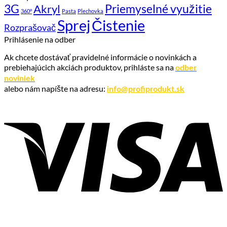
3G
Priemyselné využitie
Akryl
360°
Pasta
Plechovka
Sprej
Čistenie
Rozprašovač
Prihlásenie na odber
Ak chcete dostávať pravidelné informácie o novinkách a
prebiehajúcich akciách produktov, prihláste sa na
odber
noviniek
alebo nám napíšte na adresu:
info@profiprodukt.sk
V
P