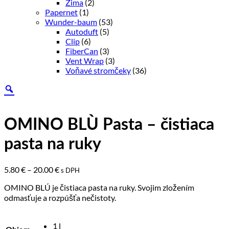
Zima
(2)
Papernet
(1)
Wunder-baum
(53)
Autoduft
(5)
Clip
(6)
FiberCan
(3)
Vent Wrap
(3)
Voňavé stromčeky
(36)
OMINO BLÙ Pasta – čistiaca
pasta na ruky
5.80
€
–
20.00
€
s DPH
OMINO BLÚ je čistiaca pasta na ruky. Svojim zložením
odmasťuje a rozpúšťa nečistoty.
1 l