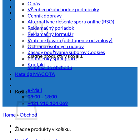
O nás
Všeobecné obchodné podmienky
Cenník dopravy
Alternatívne riešenie sporu online (RSO)
Reklamačný poriadok
Reklamačný formulár
Vrátenie tovaru (odstúpenie od zmluvy)
Ochrana osobných údajov
Zásady používania súborov Cookies
Žiadne produkty v košíku.
Podmienky spolupráce
Kontakt
Vrátiť sa do obchodu
Katalóg MACOTA
e-Mail
Košík
08:00 - 18:00
+421 910 104 069
Home
»
Obchod
Žiadne produkty v košíku.