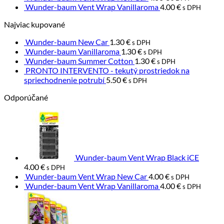
Wunder-baum Vent Wrap Vanillaroma
4.00
€
s DPH
Najviac kupované
Wunder-baum New Car
1.30
€
s DPH
Wunder-baum Vanillaroma
1.30
€
s DPH
Wunder-baum Summer Cotton
1.30
€
s DPH
PRONTO INTERVENTO - tekutý prostriedok na
spriechodnenie potrubí
5.50
€
s DPH
Odporúčané
Wunder-baum Vent Wrap Black iCE
4.00
€
s DPH
Wunder-baum Vent Wrap New Car
4.00
€
s DPH
Wunder-baum Vent Wrap Vanillaroma
4.00
€
s DPH