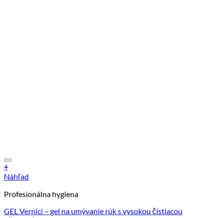
+
Náhľad
Profesionálna hygiena
GEL Vernici – gel na umývanie rúk s vysokou čistiacou