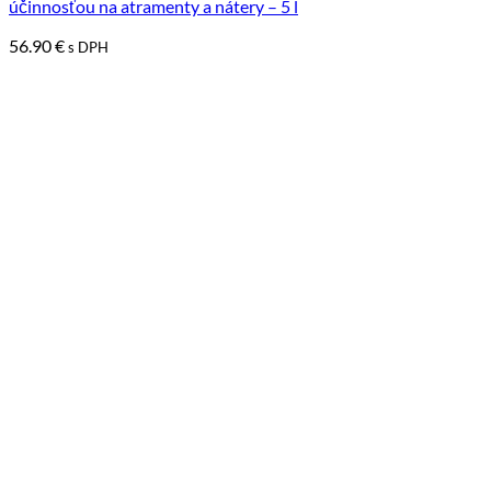
účinnosťou na atramenty a nátery – 5 l
56.90
€
s DPH