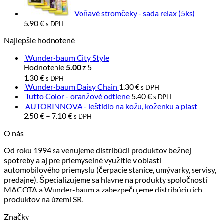
Voňavé stromčeky - sada relax (5ks)
5.90
€
s DPH
Najlepšie hodnotené
Wunder-baum City Style
Hodnotenie
z 5
5.00
1.30
€
s DPH
Wunder-baum Daisy Chain
1.30
€
s DPH
Tutto Color - oranžové odtiene
5.40
€
s DPH
AUTORINNOVA - leštidlo na kožu, koženku a plast
2.50
€
–
7.10
€
s DPH
O nás
Od roku 1994 sa venujeme distribúcii produktov bežnej
spotreby a aj pre priemyselné využitie v oblasti
automobilového priemyslu (čerpacie stanice, umývarky, servisy,
predajne). Špecializujeme sa hlavne na produkty spoločností
MACOTA a Wunder-baum a zabezpečujeme distribúciu ich
produktov na území SR.
Značky