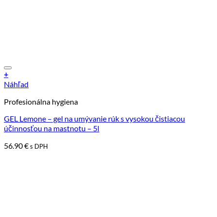
+
Náhľad
Profesionálna hygiena
GEL Lemone – gel na umývanie rúk s vysokou čistiacou
účinnosťou na mastnotu – 5l
56.90
€
s DPH