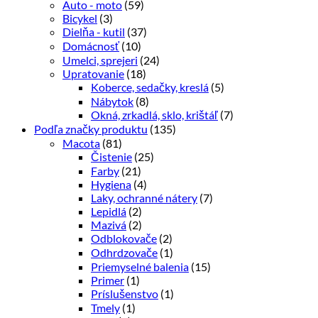
Auto - moto
(59)
Bicykel
(3)
Dielňa - kutil
(37)
Domácnosť
(10)
Umelci, sprejeri
(24)
Upratovanie
(18)
Koberce, sedačky, kreslá
(5)
Nábytok
(8)
Okná, zrkadlá, sklo, krištáľ
(7)
Podľa značky produktu
(135)
Macota
(81)
Čistenie
(25)
Farby
(21)
Hygiena
(4)
Laky, ochranné nátery
(7)
Lepidlá
(2)
Mazivá
(2)
Odblokovače
(2)
Odhrdzovače
(1)
Priemyselné balenia
(15)
Primer
(1)
Príslušenstvo
(1)
Tmely
(1)