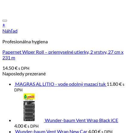
+
Náhľad
Profesionálna hygiena
Papernet Wiper Roll – priemyselné utierky, 2 vrstvy, 27 cm x
231 m
14.50
€
s DPH
Naposledy prezerané
MAGRAS AL LITIO - vode odolný mazací tuk
11.80
€
s
DPH
Wunder-baum Vent Wrap Black iCE
4.00
€
s DPH
Wunder-baum Vent Wrap New Car
4.00
€
s DPH