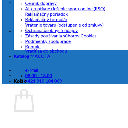
Cenník dopravy
Alternatívne riešenie sporu online (RSO)
Reklamačný poriadok
Reklamačný formulár
Vrátenie tovaru (odstúpenie od zmluvy)
Ochrana osobných údajov
Zásady používania súborov Cookies
Podmienky spolupráce
Kontakt
Vrátiť sa do obchodu
Katalóg MACOTA
e-Mail
08:00 - 18:00
Košík
+421 910 104 069