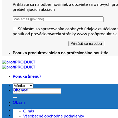
Prihláste sa na odber noviniek a dozviete sa o nových pr
prebiehajúcich akciách
Súhlasím so spracovaním osobných údajov za účelom 
ponúk od prevádzkovateľa stránky www.profiprodukt.sk
Ponuka produktov nielen na profesionálne použitie
Ponuka (menu)
Obchod
Hľadať:
Obsah
O nás
Všeobecné obchodné podmienky