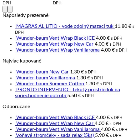
product
w
DPH
DPH
page
5.
Naposledy prezerané
MAGRAS AL LITIO - vode odolný mazací tuk
11.80
€
s
DPH
Wunder-baum Vent Wrap Black iCE
4.00
€
s DPH
Wunder-baum Vent Wrap New Car
4.00
€
s DPH
Wunder-baum Vent Wrap Vanillaroma
4.00
€
s DPH
Najviac kupované
Wunder-baum New Car
1.30
€
s DPH
Wunder-baum Vanillaroma
1.30
€
s DPH
Wunder-baum Summer Cotton
1.30
€
s DPH
PRONTO INTERVENTO - tekutý prostriedok na
spriechodnenie potrubí
5.50
€
s DPH
Odporúčané
Wunder-baum Vent Wrap Black iCE
4.00
€
s DPH
Wunder-baum Vent Wrap New Car
4.00
€
s DPH
Wunder-baum Vent Wrap Vanillaroma
4.00
€
s DPH
Voňavé stromčeky - sada relax (5ks)
5.90
€
s DPH