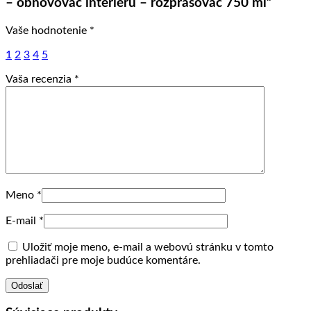
– obnovovač interiéru – rozprašovač 750 ml”
Vaše hodnotenie
*
1
2
3
4
5
Vaša recenzia
*
Meno
*
E-mail
*
Uložiť moje meno, e-mail a webovú stránku v tomto
prehliadači pre moje budúce komentáre.