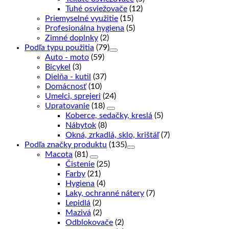
Tuhé osviežovače
(12)
Priemyselné využitie
(15)
Profesionálna hygiena
(5)
Zimné doplnky
(2)
Podľa typu použitia
(79)
Auto - moto
(59)
Bicykel
(3)
Dielňa - kutil
(37)
Domácnosť
(10)
Umelci, sprejeri
(24)
Upratovanie
(18)
Koberce, sedačky, kreslá
(5)
Nábytok
(8)
Okná, zrkadlá, sklo, krištáľ
(7)
Podľa značky produktu
(135)
Macota
(81)
Čistenie
(25)
Farby
(21)
Hygiena
(4)
Laky, ochranné nátery
(7)
Lepidlá
(2)
Mazivá
(2)
Odblokovače
(2)