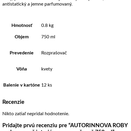
antistatický a jemne parfumovaný.
Hmotnosť
0.8 kg
Objem
750 ml
Prevedenie
Rozprašovač
Vôňa
kvety
Balenie v kartóne
12 ks
Recenzie
Nikto zatiaľ nepridal hodnotenie.
Pridajte prvú recenziu pre “AUTORINNOVA ROBY