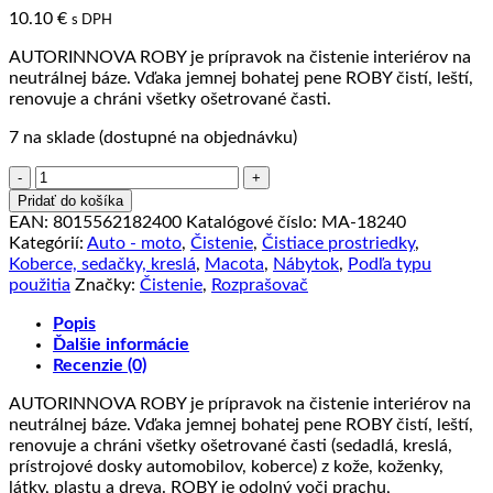
10.10
€
s DPH
AUTORINNOVA ROBY je prípravok na čistenie interiérov na
neutrálnej báze. Vďaka jemnej bohatej pene ROBY čistí, leští,
renovuje a chráni všetky ošetrované časti.
7 na sklade (dostupné na objednávku)
množstvo
AUTORINNOVA
Pridať do košíka
ROBY
EAN:
8015562182400
Katalógové číslo:
MA-18240
-
Kategórií:
Auto - moto
,
Čistenie
,
Čistiace prostriedky
,
obnovovač
Koberce, sedačky, kreslá
,
Macota
,
Nábytok
,
Podľa typu
interiéru
použitia
Značky:
Čistenie
,
Rozprašovač
-
rozprašovač
Popis
750
Ďalšie informácie
ml
Recenzie (0)
AUTORINNOVA ROBY je prípravok na čistenie interiérov na
neutrálnej báze. Vďaka jemnej bohatej pene ROBY čistí, leští,
renovuje a chráni všetky ošetrované časti (sedadlá, kreslá,
prístrojové dosky automobilov, koberce) z kože, koženky,
látky, plastu a dreva. ROBY je odolný voči prachu,