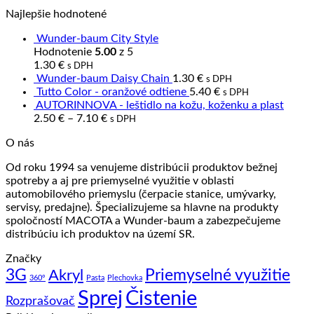
Najlepšie hodnotené
Wunder-baum City Style
Hodnotenie
5.00
z 5
1.30
€
s DPH
Wunder-baum Daisy Chain
1.30
€
s DPH
Tutto Color - oranžové odtiene
5.40
€
s DPH
AUTORINNOVA - leštidlo na kožu, koženku a plast
2.50
€
–
7.10
€
s DPH
O nás
Od roku 1994 sa venujeme distribúcii produktov bežnej
spotreby a aj pre priemyselné využitie v oblasti
automobilového priemyslu (čerpacie stanice, umývarky,
servisy, predajne). Špecializujeme sa hlavne na produkty
spoločností MACOTA a Wunder-baum a zabezpečujeme
distribúciu ich produktov na území SR.
Značky
3G
Priemyselné využitie
Akryl
360°
Pasta
Plechovka
Sprej
Čistenie
Rozprašovač