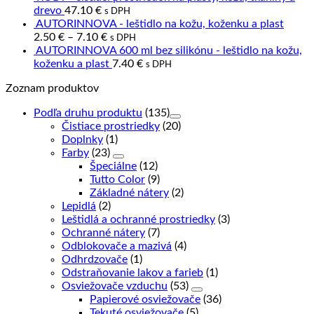
drevo
47.10
€
s DPH
AUTORINNOVA - leštidlo na kožu, koženku a plast
2.50
€
–
7.10
€
s DPH
AUTORINNOVA 600 ml bez silikónu - leštidlo na kožu,
koženku a plast
7.40
€
s DPH
Zoznam produktov
Podľa druhu produktu
(135)
Čistiace prostriedky
(20)
Doplnky
(1)
Farby
(23)
Špeciálne
(12)
Tutto Color
(9)
Základné nátery
(2)
Lepidlá
(2)
Leštidlá a ochranné prostriedky
(3)
Ochranné nátery
(7)
Odblokovače a mazivá
(4)
Odhrdzovače
(1)
Odstraňovanie lakov a farieb
(1)
Osviežovače vzduchu
(53)
Papierové osviežovače
(36)
Tekuté osviežovače
(5)