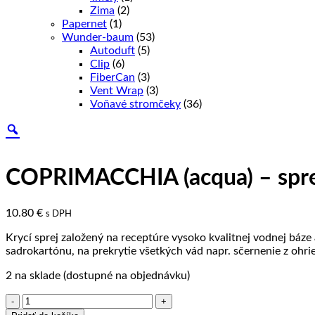
Zima
(2)
Papernet
(1)
Wunder-baum
(53)
Autoduft
(5)
Clip
(6)
FiberCan
(3)
Vent Wrap
(3)
Voňavé stromčeky
(36)
COPRIMACCHIA (acqua) – sprej
10.80
€
s DPH
Krycí sprej založený na receptúre vysoko kvalitnej vodnej báz
sadrokartónu, na prekrytie všetkých vád napr. sčernenie z ohriev
2 na sklade (dostupné na objednávku)
množstvo
COPRIMACCHIA