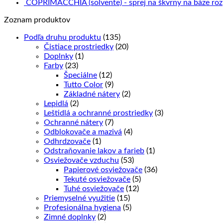
COPRIMACCHIA (solvente) - sprej na škvrny na báze roz
Zoznam produktov
Podľa druhu produktu
(135)
Čistiace prostriedky
(20)
Doplnky
(1)
Farby
(23)
Špeciálne
(12)
Tutto Color
(9)
Základné nátery
(2)
Lepidlá
(2)
Leštidlá a ochranné prostriedky
(3)
Ochranné nátery
(7)
Odblokovače a mazivá
(4)
Odhrdzovače
(1)
Odstraňovanie lakov a farieb
(1)
Osviežovače vzduchu
(53)
Papierové osviežovače
(36)
Tekuté osviežovače
(5)
Tuhé osviežovače
(12)
Priemyselné využitie
(15)
Profesionálna hygiena
(5)
Zimné doplnky
(2)