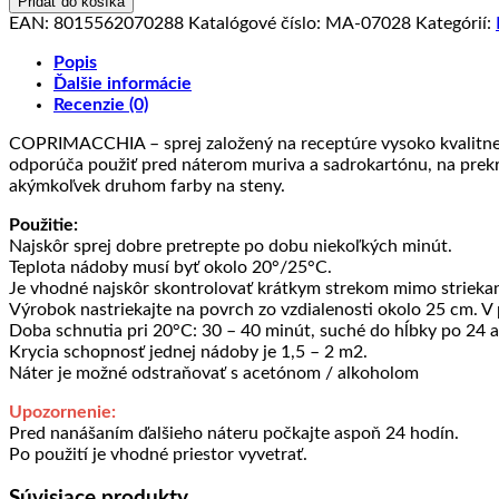
Pridať do košíka
(acqua)
EAN:
8015562070288
Katalógové číslo:
MA-07028
Kategórií:
-
sprej
Popis
na
Ďalšie informácie
škvrny
Recenzie (0)
na
COPRIMACCHIA – sprej založený na receptúre vysoko kvalitnej v
báze
odporúča použiť pred náterom muriva a sadrokartónu, na prekryti
vody
akýmkoľvek druhom farby na steny.
Použitie:
Najskôr sprej dobre pretrepte po dobu niekoľkých minút.
Teplota nádoby musí byť okolo 20°/25°C.
Je vhodné najskôr skontrolovať krátkym strekom mimo striekane
Výrobok nastriekajte na povrch zo vzdialenosti okolo 25 cm. V
Doba schnutia pri 20°C: 30 – 40 minút, suché do hĺbky po 24 
Krycia schopnosť jednej nádoby je 1,5 – 2 m2.
Náter je možné odstraňovať s acetónom / alkoholom
Upozornenie:
Pred nanášaním ďalšieho náteru počkajte aspoň 24 hodín.
Po použití je vhodné priestor vyvetrať.
Súvisiace produkty