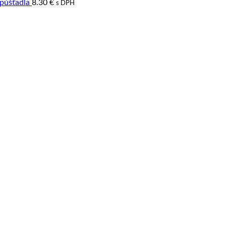
púšťadla
8.30
€
s DPH