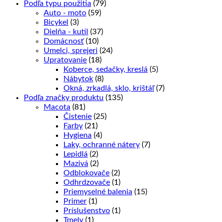
Podľa typu použitia
(79)
Auto - moto
(59)
Bicykel
(3)
Dielňa - kutil
(37)
Domácnosť
(10)
Umelci, sprejeri
(24)
Upratovanie
(18)
Koberce, sedačky, kreslá
(5)
Nábytok
(8)
Okná, zrkadlá, sklo, krištáľ
(7)
Podľa značky produktu
(135)
Macota
(81)
Čistenie
(25)
Farby
(21)
Hygiena
(4)
Laky, ochranné nátery
(7)
Lepidlá
(2)
Mazivá
(2)
Odblokovače
(2)
Odhrdzovače
(1)
Priemyselné balenia
(15)
Primer
(1)
Príslušenstvo
(1)
Tmely
(1)