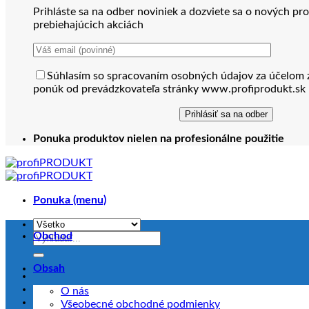
Prihláste sa na odber noviniek a dozviete sa o nových pr
prebiehajúcich akciách
Súhlasím so spracovaním osobných údajov za účelom 
ponúk od prevádzkovateľa stránky www.profiprodukt.sk
Ponuka produktov nielen na profesionálne použitie
Ponuka (menu)
Obchod
Hľadať:
Obsah
O nás
Všeobecné obchodné podmienky