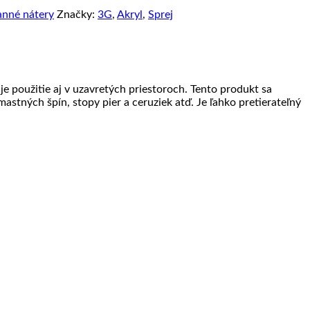
nné nátery
Značky:
3G
,
Akryl
,
Sprej
 použitie aj v uzavretých priestoroch. Tento produkt sa
astných špín, stopy pier a ceruziek atď. Je ľahko pretierateľný