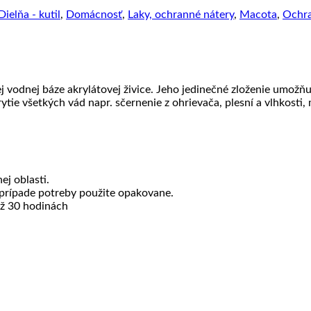
Dielňa - kutil
,
Domácnosť
,
Laky, ochranné nátery
,
Macota
,
Ochra
odnej báze akrylátovej živice. Jeho jedinečné zloženie umožňuje
e všetkých vád napr. sčernenie z ohrievača, plesní a vlhkosti, m
j oblasti.
 prípade potreby použite opakovane.
až 30 hodinách