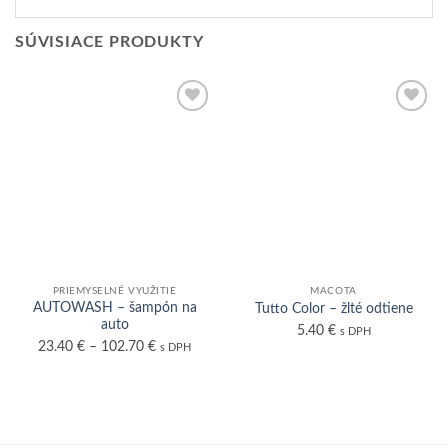
SÚVISIACE PRODUKTY
PRIEMYSELNÉ VYUŽITIE
MACOTA
AUTOWASH – šampón na
Tutto Color – žlté odtiene
auto
5.40
€
s DPH
23.40
€
–
102.70
€
s DPH