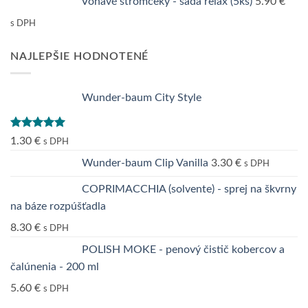
Voňavé stromčeky - sada relax (5ks)
5.90
€
s DPH
NAJLEPŠIE HODNOTENÉ
Wunder-baum City Style
Hodnotenie
1.30
€
s DPH
5.00
z 5
Wunder-baum Clip Vanilla
3.30
€
s DPH
COPRIMACCHIA (solvente) - sprej na škvrny
na báze rozpúšťadla
8.30
€
s DPH
POLISH MOKE - penový čistič kobercov a
čalúnenia - 200 ml
5.60
€
s DPH