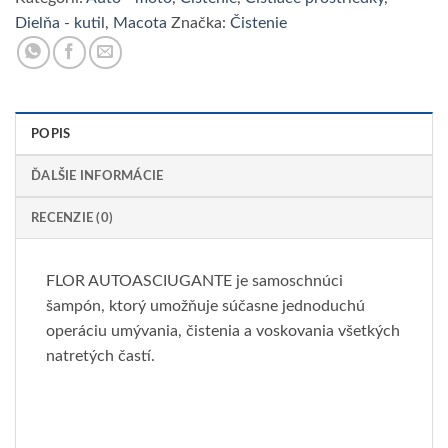
Dielňa - kutil
,
Macota
Značka:
Čistenie
POPIS
ĎALŠIE INFORMÁCIE
RECENZIE (0)
FLOR AUTOASCIUGANTE je samoschnúci
šampón, ktorý umožňuje súčasne jednoduchú
operáciu umývania, čistenia a voskovania všetkých
natretých častí.