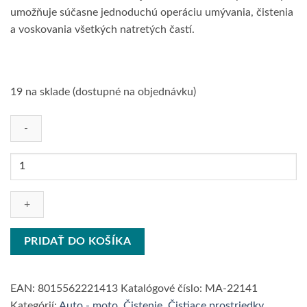
umožňuje súčasne jednoduchú operáciu umývania, čistenia
a voskovania všetkých natretých častí.
19 na sklade (dostupné na objednávku)
množstvo
FLOR
AUTOASCIUGANTE
-
šampón
s
PRIDAŤ DO KOŠÍKA
voskom
-
750
EAN:
8015562221413
Katalógové číslo:
MA-22141
ml
Kategórií:
Auto - moto
,
Čistenie
,
Čistiace prostriedky
,