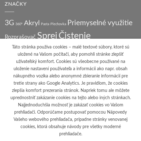
ZNAČKY
3G
Priemyselné využitie
Akryl
360°
Pasta
Plechovka
Sprej
Čistenie
Rozprašovač
Táto stránka používa cookies – malé textové súbory, ktoré sú
uložené na Vašom počítači, aby pomohli stránke zlepšiť
PRIHLÁSENIE NA ODBER
užívateľský komfort. Cookies sú všeobecne používané na
uloženie nastavení používateľa a informácií ako napr. obsah
Ak chcete dostávať pravidelné informácie o novinkách a
nákupného vozíka alebo anonymné zbieranie informácií pre
prebiehajúcich akciách produktov, prihláste sa na
odber
tretie strany ako Google Analytics. Je pravidlom, že cookies
noviniek
zlepšia komfort prezerania stránok. Napriek tomu ale môžete
alebo nám napíšte na adresu:
info@profiprodukt.sk
uprednostniť zakázanie cookies na tejto alebo iných stránkach.
Najjednoduchšia možnosť je zakázať cookies vo Vašom
prehliadači. Odporúčame postupovať pomocou Nápovedy
Vašeho webového prehliadača, prípadne stránky venovanej
Visa
PayPal
Cash
cookies, ktorá obsahuje návody pre všetky moderné
On
prehliadače.
O NÁS
VŠEOBECNÉ OBCHODNÉ PODMIENKY
OBSAH
Delivery
KONTAKT
FAQ