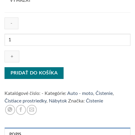
VYMAZAŤ
množstvo
Jelenica
PRIDAŤ DO KOŠÍKA
Katalógové číslo:
-
Kategórie:
Auto - moto
,
Čistenie
,
Čistiace prostriedky
,
Nábytok
Značka:
Čistenie
POPIS