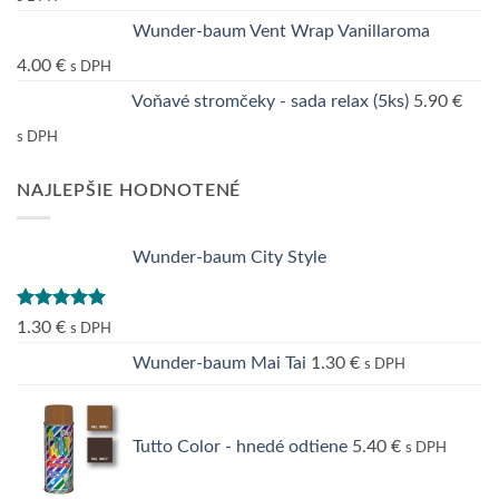
Wunder-baum Vent Wrap Vanillaroma
4.00
€
s DPH
Voňavé stromčeky - sada relax (5ks)
5.90
€
s DPH
NAJLEPŠIE HODNOTENÉ
Wunder-baum City Style
Hodnotenie
1.30
€
s DPH
5.00
z 5
Wunder-baum Mai Tai
1.30
€
s DPH
Tutto Color - hnedé odtiene
5.40
€
s DPH