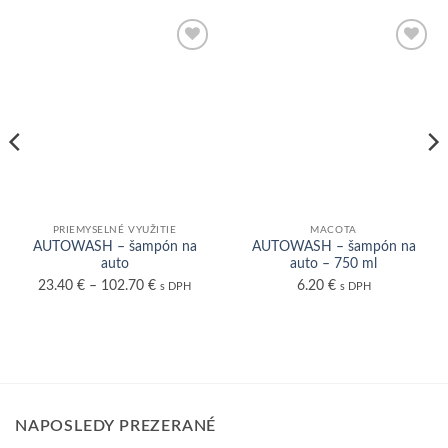
PRIEMYSELNÉ VYUŽITIE
MACOTA
AUTOWASH – šampón na
AUTOWASH – šampón na
auto
auto – 750 ml
23.40
€
–
102.70
€
6.20
€
s DPH
s DPH
NAPOSLEDY PREZERANÉ